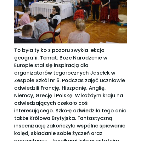
To była tylko z pozoru zwykła lekcja
geografii. Temat: Boże Narodzenie w
Europie stał się inspiracją dla
organizatorów tegorocznych Jasełek w
Zespole Szkól nr 6. Podczas zajęć uczniowie
odwiedzili Francję, Hiszpanię, Anglię,
Niemcy, Grecję i Polskę. W każdym kraju na
odwiedzających czekało coś
interesującego. Szkołę odwiedziła tego dnia
także Królowa Brytyjska. Fantastyczną
inscenizację zakończyło wspólne śpiewanie
kolęd, składanie sobie życzeń oraz
poczęstunek.. Jasełkami ży
ła w ostatnim