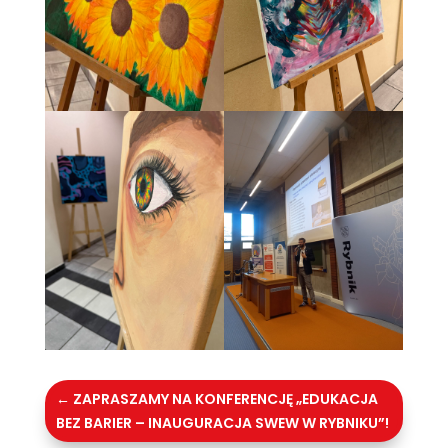
←
ZAPRASZAMY NA KONFERENCJĘ „EDUKACJA
BEZ BARIER – INAUGURACJA SWEW W RYBNIKU”!