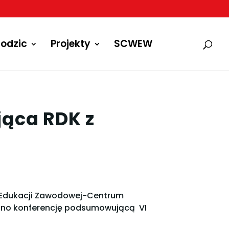
odzic
Projekty
SCWEW
ąca RDK z
m Edukacji Zawodowej-Centrum
wano konferencję podsumowującą VI