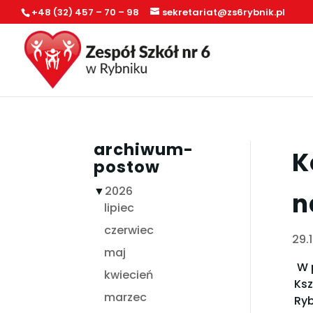
+48 (32) 457 – 70 – 98
sekretariat@zs6rybnik.pl
archiwum-
K
postow
▼
2026
n
lipiec
czerwiec
29.
maj
W p
kwiecień
Ksz
marzec
Ryb