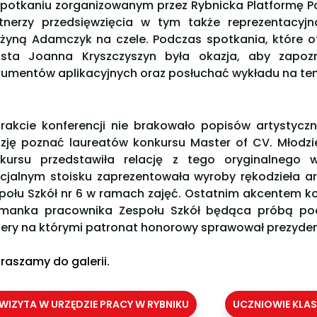
potkaniu zorganizowanym przez Rybnicka Platformę P
tnerzy przedsięwzięcia w tym także reprezentacyjn
żyną Adamczyk na czele. Podczas spotkania, które of
sta Joanna Kryszczyszyn była okazja, aby zapo
umentów aplikacyjnych oraz posłuchać wykładu na temat
rakcie konferencji nie brakowało popisów artystyczn
zję poznać laureatów konkursu Master of CV. Młodz
kursu przedstawiła relację z tego oryginalnego 
cjalnym stoisku zaprezentowała wyroby rękodzieła a
połu Szkół nr 6 w ramach zajęć. Ostatnim akcentem kon
manka pracownika Zespołu Szkół będąca próbą pod
iery na którymi patronat honorowy sprawował prezyden
raszamy do galerii.
WIZYTA W URZĘDZIE PRACY W RYBNIKU
UCZNIOWIE KLAS