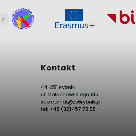
Kontakt
44-251 Rybnik
ul. Małachowskiego 145
sekretariat@zs6rybnik.pl
tel:
+48 (32)457 70 98