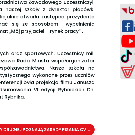
oradnictwa Zawodowego uczestniczyli
a naszej szkoły z dyrektor placówki
icjalnie otwarła zastępca prezydenta
znać się ze sposobem wypełnienia
 „Mój przyjaciel – rynek pracy” .
ych oraz sportowych. Uczestnicy mili
ieżowa Rada Miasta współorganizator
współzawodnictwa. Nasza szkoła na
rtystycznego wykonane przez uczniów
ferencji była projekcja filmu Janusza
sumowania VI edycji Rybnickich Dni
t Rybnika.
Y DRUGIEJ POZNAJĄ ZASADY PISANIA CV
→