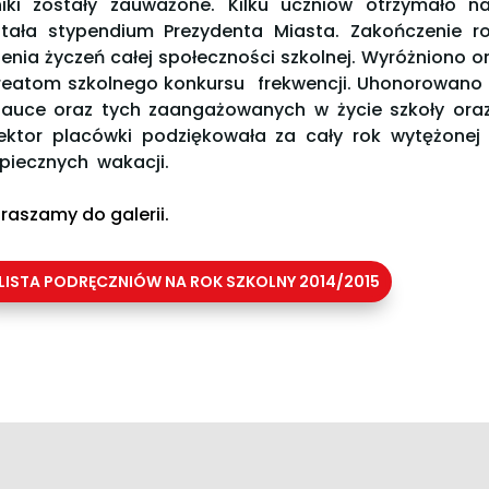
iki zostały zauważone. Kilku uczniów otrzymało n
tała stypendium Prezydenta Miasta. Zakończenie r
żenia życzeń całej społeczności szkolnej. Wyróżniono
reatom szkolnego konkursu frekwencji. Uhonorowano 
auce oraz tych zaangażowanych w życie szkoły ora
ektor placówki podziękowała za cały rok wytężonej 
piecznych wakacji.
raszamy do galerii.
LISTA PODRĘCZNIÓW NA ROK SZKOLNY 2014/2015