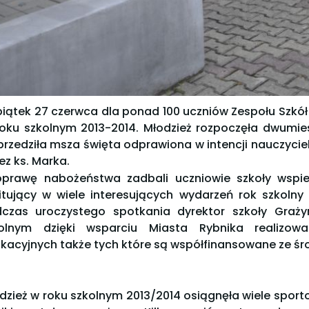
iątek 27 czerwca dla ponad 100 uczniów Zespołu Szkół 
oku szkolnym 2013-2014. Młodzież rozpoczęła dwumie
rzedziła msza święta odprawiona w intencji nauczycie
ez ks. Marka.
prawę nabożeństwa zadbali uczniowie szkoły wspiera
itujący w wiele interesujących wydarzeń rok szkol
czas uroczystego spotkania dyrektor szkoły Gra
olnym dzięki wsparciu Miasta Rybnika realizow
kacyjnych także tych które są współfinansowane ze środ
dzież w roku szkolnym 2013/2014 osiągnęła wiele sport