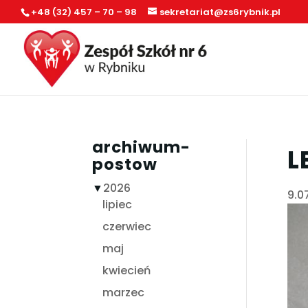
+48 (32) 457 – 70 – 98
sekretariat@zs6rybnik.pl
archiwum-
L
postow
▼
2026
9.0
lipiec
czerwiec
maj
kwiecień
marzec