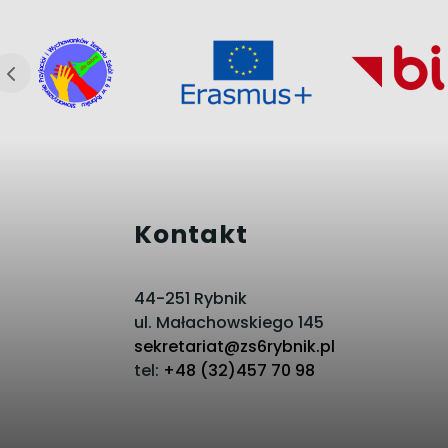
Kontakt
44-251 Rybnik
ul. Małachowskiego 145
sekretariat@zs6rybnik.pl
tel:
+48 (32)457 70 98