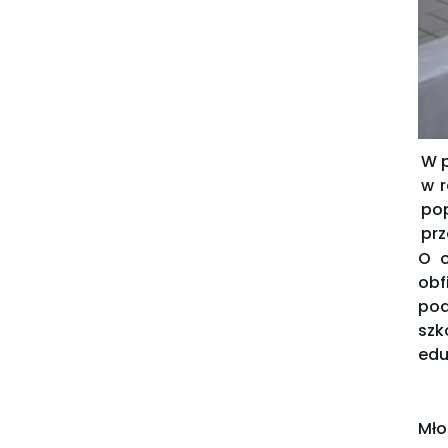
W p
w r
pop
prz
O o
obf
pod
szk
edu
Mło