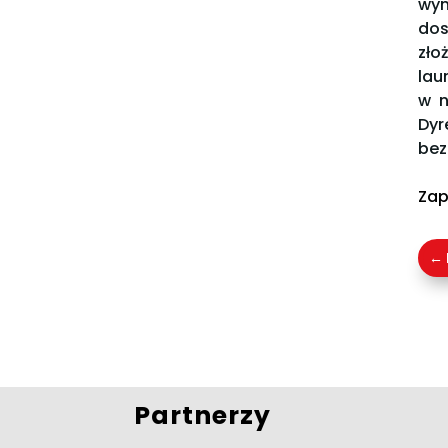
wyn
dos
zło
lau
w n
Dyr
bez
Zap
←
Partnerzy