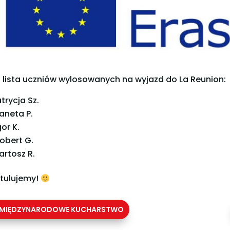
 lista uczniów wylosowanych na wyjazd do La Reunion:
trycja Sz.
aneta P.
gor K.
obert G.
artosz R.
tulujemy!
MIĘDZYNARODOWE KUCHARSTWO