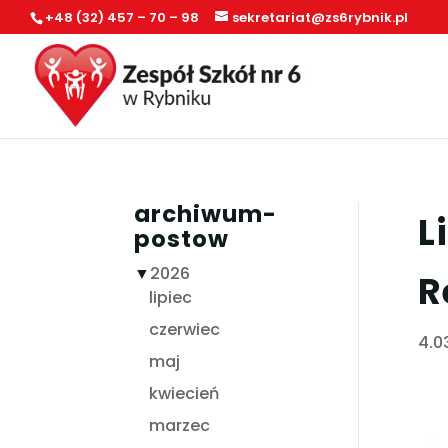
+48 (32) 457 – 70 – 98
sekretariat@zs6rybnik.pl
archiwum-
L
postow
▼
2026
R
lipiec
czerwiec
4.0
maj
kwiecień
marzec