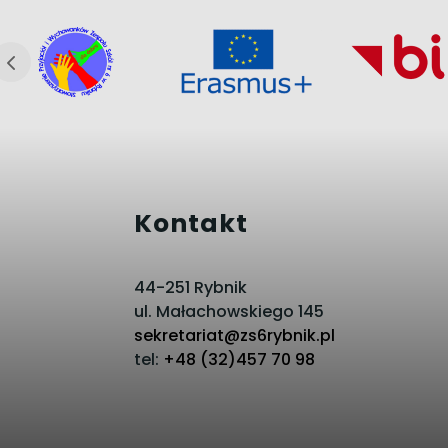
Kontakt
44-251 Rybnik
ul. Małachowskiego 145
sekretariat@zs6rybnik.pl
tel:
+48 (32)457 70 98