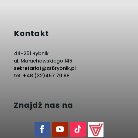
Kontakt
44-251 Rybnik
ul. Małachowskiego 145
sekretariat@zs6rybnik.pl
tel:
+48 (32)457 70 98
Znajdź nas na