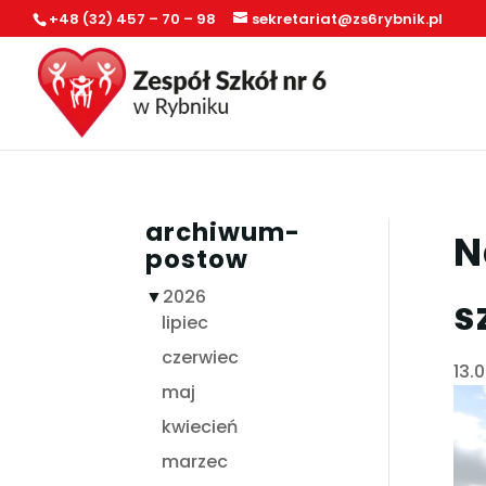
+48 (32) 457 – 70 – 98
sekretariat@zs6rybnik.pl
archiwum-
N
postow
▼
2026
s
lipiec
czerwiec
13.
maj
kwiecień
marzec