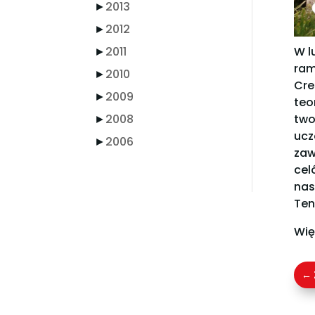
►
2013
►
2012
►
2011
W l
ram
►
2010
Cre
►
2009
teo
►
2008
two
ucz
►
2006
zaw
cel
nas
Ten
Wię
←