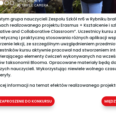
utym grupa nauczycieli Zespołu Szkół nr6 w Rybniku brał
ach realizowanego projektu Erasmus + Kształcenie i sz
ative and Collaborative Classroom”. Uczestnicy kursu 
retyczną i praktyczną stosowania różnych aplikacji wsp
rzenie lekcji, ze szczególnym uwzględnieniem przedm
estników kursu aktywnie pracował nad stworzeniem int
ierającego elementy ćwiczeń wykonywanych na wcześni
ów taksonomii Blooma. Opracowane materiały będą d
zych nauczycieli. Wykorzystując niewiele wolnego czasu
eryfy.
cej informacji na temat efektów realizowanego proje
ZAPROSZENIE DO KONKURSU
MIĘDZ