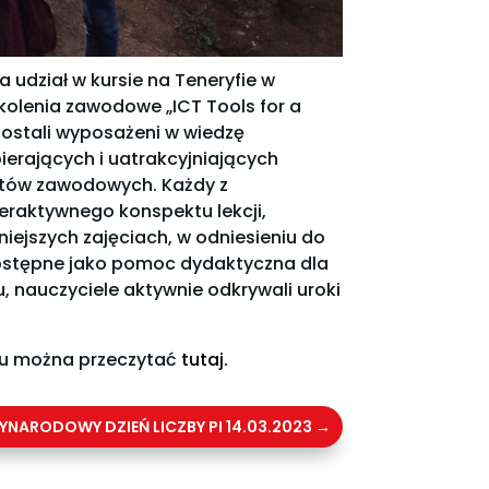
a udział w kursie na Teneryfie w
kolenia zawodowe „ICT Tools for a
zostali wyposażeni w wiedzę
ierających i uatrakcyjniających
iotów zawodowych. Każdy z
eraktywnego konspektu lekcji,
ejszych zajęciach, w odniesieniu do
ostępne jako pomoc dydaktyczna dla
, nauczyciele aktywnie odkrywali uroki
ktu można przeczytać
tutaj.
YNARODOWY DZIEŃ LICZBY PI 14.03.2023
→