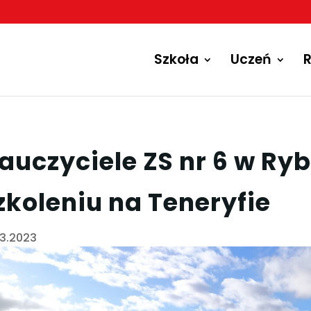
Szkoła
Uczeń
R
auczyciele ZS nr 6 w Ry
zkoleniu na Teneryfie
03.2023