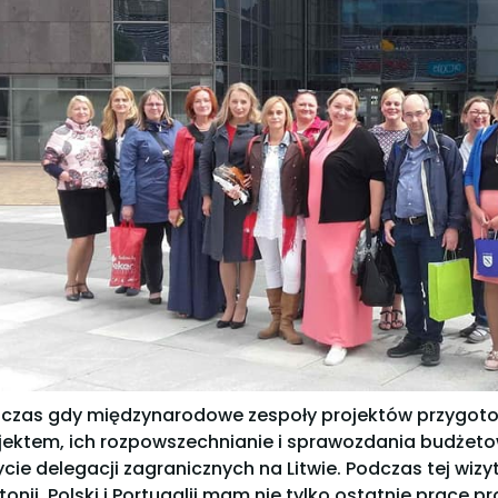
czas gdy międzynarodowe zespoły projektów przygotow
jektem, ich rozpowszechnianie i sprawozdania budżet
ycie delegacji zagranicznych na Litwie. Podczas tej wizyty
stonii, Polski i Portugalii mam nie tylko ostatnie prace pr