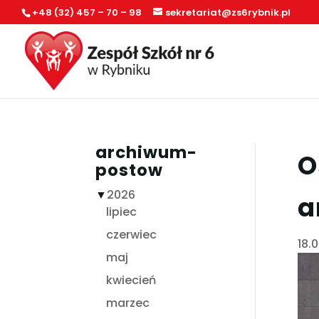
+48 (32) 457 – 70 – 98
sekretariat@zs6rybnik.pl
archiwum-
O
postow
▼
2026
a
lipiec
czerwiec
18.
maj
kwiecień
marzec