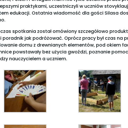
lepszymi praktykami, uczestniczyli w uczniów stovyklauja
tem edukacji. Ostatnia wiadomość dla gości Silasa do
no.
czas spotkania został omówiony szczegółowo produkt k
li poradnik jak podróżować. Oprócz pracy był czas na p
owanie domu z drewnianych elementów, pod okiem fa
hnice powstawały bez użycia gwoździ, poznanie pomoc
dzy nauczycielem a uczniem.