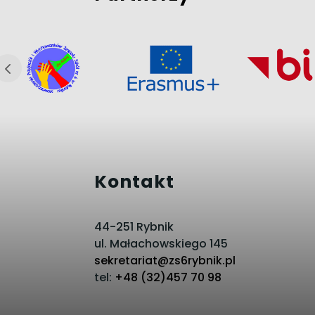
Kontakt
44-251 Rybnik
ul. Małachowskiego 145
sekretariat@zs6rybnik.pl
tel:
+48 (32)457 70 98