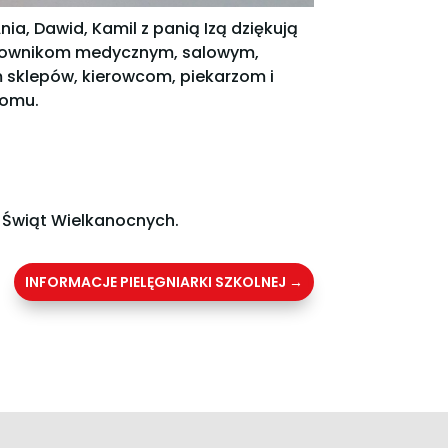
nia, Dawid, Kamil z panią Izą dziękują
ratownikom medycznym, salowym,
 sklepów, kierowcom, piekarzom i
domu.
 Świąt Wielkanocnych.
INFORMACJE PIELĘGNIARKI SZKOLNEJ
→