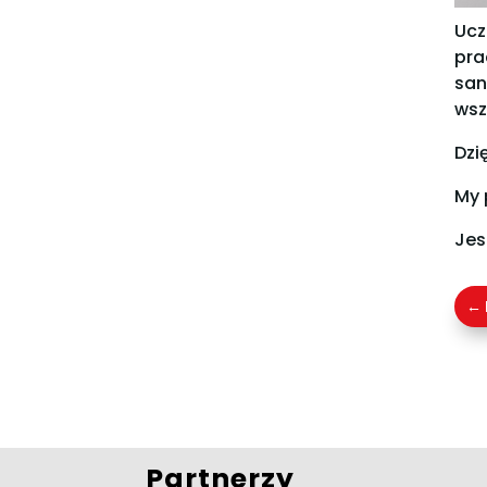
Ucz
pra
san
wsz
Dzi
My 
Jes
←
Partnerzy