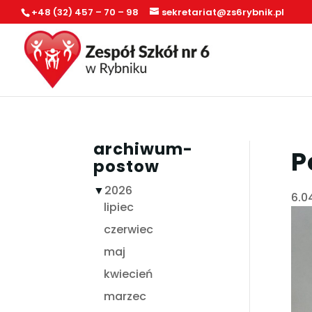
+48 (32) 457 – 70 – 98
sekretariat@zs6rybnik.pl
archiwum-
P
postow
▼
2026
6.0
lipiec
czerwiec
maj
kwiecień
marzec