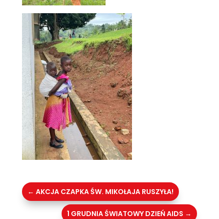
←
AKCJA CZAPKA ŚW. MIKOŁAJA RUSZYŁA!
1 GRUDNIA ŚWIATOWY DZIEŃ AIDS
→