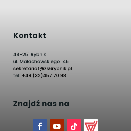
Kontakt
44-251 Rybnik
ul. Małachowskiego 145
sekretariat@zs6rybnik.pl
tel:
+48 (32)457 70 98
Znajdź nas na