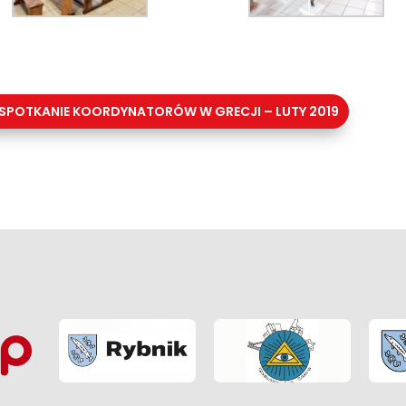
SPOTKANIE KOORDYNATORÓW W GRECJI – LUTY 2019