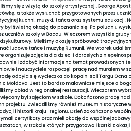
liśmy się z wizytą do szkoły artystycznej „George Apost
cówkę, a także wysłuchać przygotowanych przez ucznió
dycyjnej kuchni, muzyki, tańca oraz systemu edukacji. 
ry był świetną okazją do poznania się. Po południu wy
ez uczniów szkoły w Bacau. Wieczorem wszystkie grupy
dzykulturowy. Mieliśmy okazję spróbować tradycyjnych
nać ludowe tańce i muzykę Rumunii. We wtorek udaliśmy
re organizuje zajęcia dla dzieci i dorosłych z niepełno
cownie i zdobyć informacje na temat prowadzonych ter
niowie i nauczyciele rozpoczęli pracę nad muralem w s
rodę odbyła się wycieczka do kopalni soli Targu Ocna 
nic Moldova. Jest to bardzo malownicze miejsce o bogat
dliśmy obiad w regionalnej restauracji. Wieczorem wybr
więcony był zajęciom w szkole. Dokończono pracę na
n projektu. Zwiedziliśmy również muzeum historyczne w
radycji i historii kraju i regionu. Dzień zakończono wspó
zymali certyfikaty oraz mieli okazję do wspólnej zabawy
sztatach, w trakcie których przygotowali kartki z okazji 