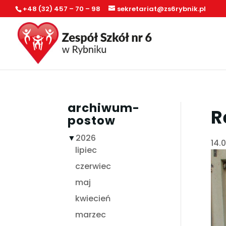
+48 (32) 457 – 70 – 98
sekretariat@zs6rybnik.pl
archiwum-
R
postow
▼
2026
14.
lipiec
czerwiec
maj
kwiecień
marzec