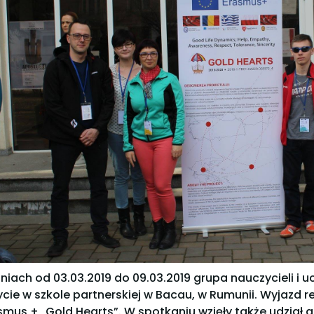
niach od 03.03.2019 do 09.03.2019 grupa nauczycieli i uc
ycie w szkole partnerskiej w Bacau, w Rumunii. Wyjazd 
smus + „Gold Hearts”. W spotkaniu wzięły także udział gru