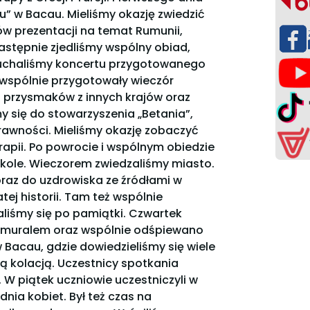
u” w Bacau. Mieliśmy okazję zwiedzić
w prezentacji na temat Rumunii,
Następnie zjedliśmy wspólny obiad,
słuchaliśmy koncertu przygotowanego
 wspólnie przygotowały wieczór
 przysmaków z innych krajów oraz
 się do stowarzyszenia „Betania”,
sprawności. Mieliśmy okazję zobaczyć
apii. Po powrocie i wspólnym obiedzie
zkole. Wieczorem zwiedzaliśmy miasto.
oraz do uzdrowiska ze źródłami w
ej historii. Tam też wspólnie
aliśmy się po pamiątki. Czwartek
d muralem oraz wspólnie odśpiewano
 Bacau, gdzie dowiedzieliśmy się wiele
lną kolacją. Uczestnicy spotkania
. W piątek uczniowie uczestniczyli w
dnia kobiet. Był też czas na