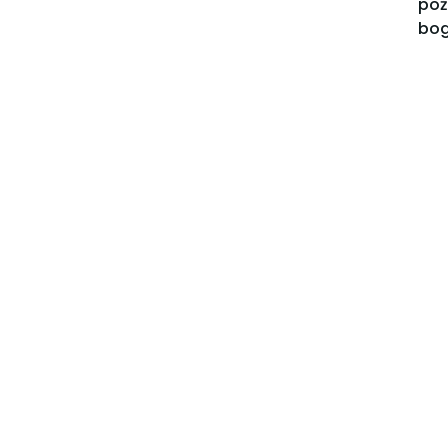
poż
bog