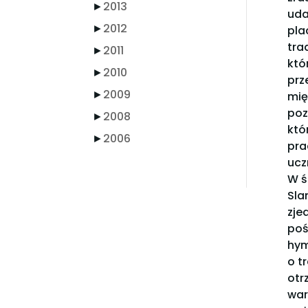
►
2013
uda
►
2012
pla
tra
►
2011
któ
►
2010
prz
►
2009
mię
poz
►
2008
któ
►
2006
pra
ucz
W ś
Sla
zje
poś
hym
o t
otr
war