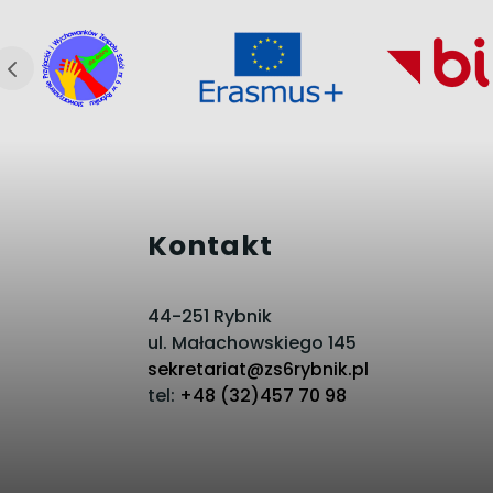
Kontakt
44-251 Rybnik
ul. Małachowskiego 145
sekretariat@zs6rybnik.pl
tel:
+48 (32)457 70 98