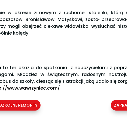
nie w okresie zimowym z ruchomej stajenki, którą uw
boszczowi Bronisławowi Matyskowi, został przeprow
rzy mogli obejrzeć ciekawe widowisko, wysłuchać hist
ólnie kolędy.
a to też okazja do spotkania z nauczycielami z poprze
egami. Młodzież w świątecznym, radosnym nastroj
obus do szkoły, ciesząc się z atrakcji jaką udało się z
p://www.wawrzyniec.com/
SZKOLNE REMONTY
ZAPRA