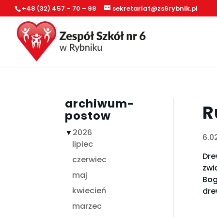
+48 (32) 457 – 70 – 98
sekretariat@zs6rybnik.pl
archiwum-
R
postow
▼
2026
6.0
lipiec
Dre
czerwiec
zwi
maj
Bog
kwiecień
dre
marzec