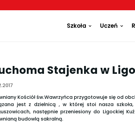
Szkoła
Uczeń
R
uchoma Stajenka w Ligo
2.2017
wniany Kościół św.Wawrzyńca przygotowuje się od obcho
ązana jest z dzielnicą , w której stoi nasza szkoł
uszowicach, następnie przeniesiony do Ligockiej Kuźn
wnianą budowlą sakralną.