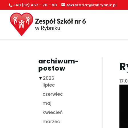
+48 (32) 457 – 70 – 98
sekretariat@zs6rybnik.pl
archiwum-
R
postow
▼
2026
17.
lipiec
czerwiec
maj
kwiecień
marzec