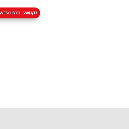
WESOŁYCH ŚWIĄT!