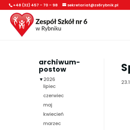
+48 (32) 457 – 70 – 98
sekretariat@zs6rybnik.pl
archiwum-
S
postow
▼
2026
23.
lipiec
czerwiec
maj
kwiecień
marzec