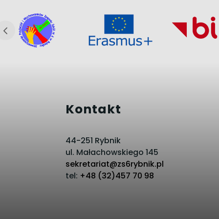
Kontakt
44-251 Rybnik
ul. Małachowskiego 145
sekretariat@zs6rybnik.pl
tel:
+48 (32)457 70 98