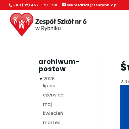
+48 (32) 457 – 70 – 98
sekretariat@zs6rybnik.pl
archiwum-
Ś
postow
▼
2026
2.0
lipiec
czerwiec
maj
kwiecień
marzec