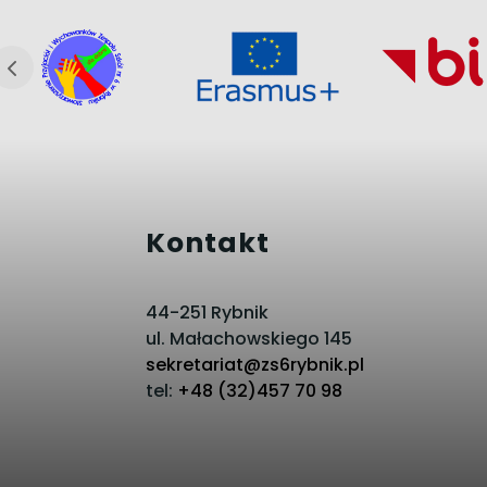
Kontakt
44-251 Rybnik
ul. Małachowskiego 145
sekretariat@zs6rybnik.pl
tel:
+48 (32)457 70 98