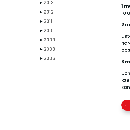
►
2013
1 m
►
2012
rok
►
2011
2 m
►
2010
Ust
►
2009
nar
►
2008
pos
►
2006
3 m
Uch
Rze
kon
←