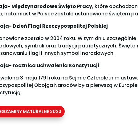
aja- Międzynarodowe Święto Pracy
, które obchodzone
u, natomiast w Polsce zostało ustanowione świętem p
aja- Dzień Flagi Rzeczypospolitej Polskiej
anowione zostało w 2004 roku. W tym dniu szczególnie
odowych, symboli oraz tradycji patriotycznych. Święt
zanowaniu flagi i innych symboli narodowych.
aja- rocznica uchwalenia Konstytucji
walona 3 maja 1791 roku na Sejmie Czteroletnim ustawa
czypospolitej Obojga Narodów była pierwszą w Europie
stytucją.
EGZAMINY MATURALNE 2023