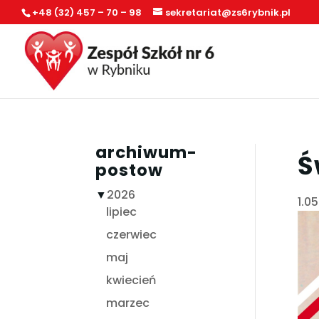
+48 (32) 457 – 70 – 98
sekretariat@zs6rybnik.pl
archiwum-
Ś
postow
▼
2026
1.0
lipiec
czerwiec
maj
kwiecień
marzec