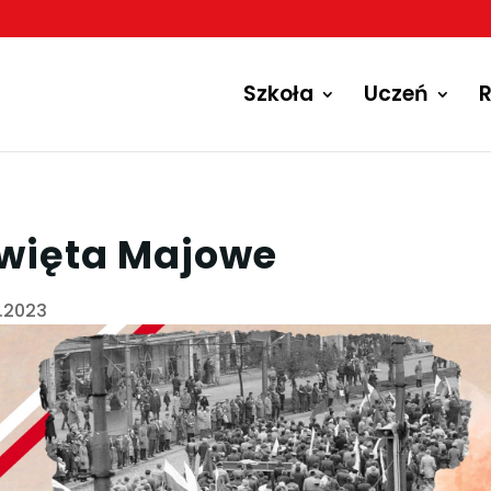
Szkoła
Uczeń
R
więta Majowe
5.2023