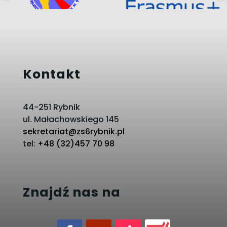
Kontakt
44-251 Rybnik
ul. Małachowskiego 145
sekretariat@zs6rybnik.pl
tel:
+48 (32)457 70 98
Znajdź nas na