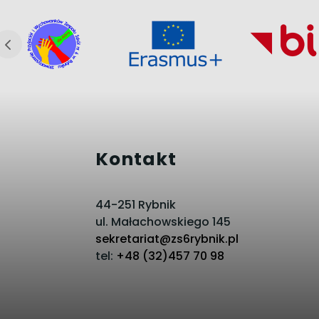
Kontakt
44-251 Rybnik
ul. Małachowskiego 145
sekretariat@zs6rybnik.pl
tel:
+48 (32)457 70 98