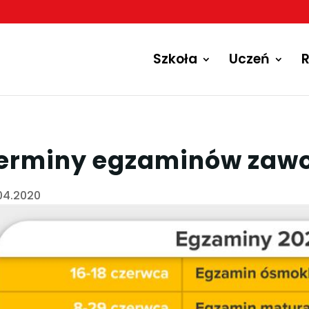
Szkoła
Uczeń
R
erminy egzaminów zaw
04.2020