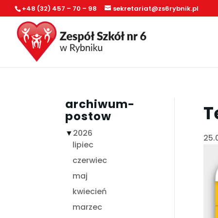
+48 (32) 457 – 70 – 98
sekretariat@zs6rybnik.pl
archiwum-
T
postow
▼
2026
25.
lipiec
czerwiec
maj
kwiecień
marzec