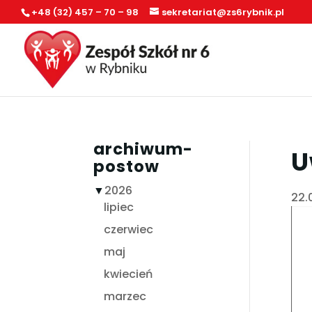
+48 (32) 457 – 70 – 98
sekretariat@zs6rybnik.pl
archiwum-
U
postow
▼
2026
22.
lipiec
czerwiec
maj
kwiecień
marzec