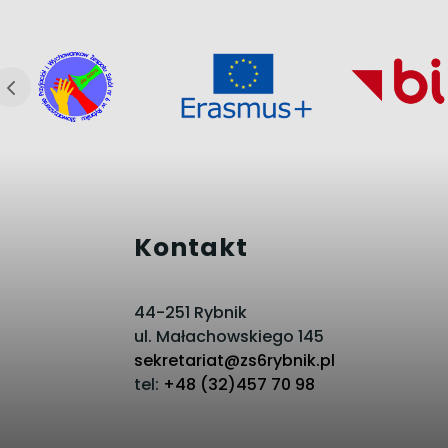
Kontakt
44-251 Rybnik
ul. Małachowskiego 145
sekretariat@zs6rybnik.pl
tel:
+48 (32)457 70 98