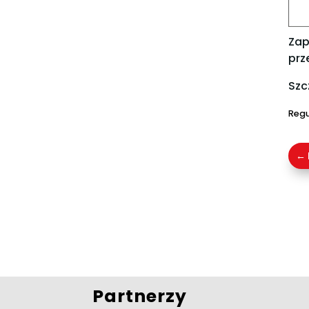
Zap
prz
Szc
Regu
←
Partnerzy