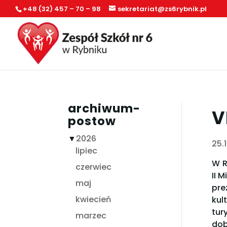
+48 (32) 457 – 70 – 98
sekretariat@zs6rybnik.pl
archiwum-
V
postow
▼
2026
25.
lipiec
W R
czerwiec
II 
maj
pre
kwiecień
kul
tur
marzec
dob