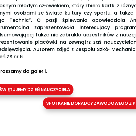
osnym młodym człowiekiem, który zbiera kartki z różnyc
nymi osobami ze świata kultury czy sportu, a także 
go Technic”. O pasji śpiewania opowiedziała A
erumentalna zaprezentowała interesujący program
sumowującej także nie zabrakło uczestników z naszej
rezentowanie placówki na zewnątrz zaś nauczycielo
edsięwzięcia. Autorem zdjęć z Zespołu Szkół Mechanic
eń ZS nr 6.
raszamy do galerii.
ŚWIĘTUJEMY DZIEŃ NAUCZYCIELA
SPOTKANIE DORADCY ZAWODOWEGO Z P