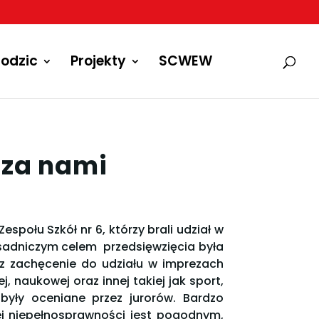
odzic
Projekty
SCWEW
y za nami
espołu Szkół nr 6, którzy brali udział w
asadniczym celem przedsięwzięcia była
raz zachęcenie do udziału w imprezach
j, naukowej oraz innej takiej jak sport,
w były oceniane przez jurorów. Bardzo
ej niepełnosprawności jest pogodnym,