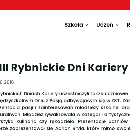
Szkoła
Uczeń
R
III Rybnickie Dni Karier
10.2016
ybnickich Dniach Kariery uczestniczyli także uczniowie Z
Międzyszkolnym Dniu z Pasją odbywającym się w ZST. Z
zentacja pasji i zainteresowań młodzieży szkolnej o
turalnych. Młodzież rywalizowała w kategorii artystyczne
ystyka kulinaria czy rękodzieło. Prezentacje ucznió
rze zaprezentował się Adrian Bryła, który mimo swoj