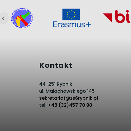
Kontakt
44-251 Rybnik
ul. Małachowskiego 145
sekretariat@zs6rybnik.pl
tel:
+48 (32)457 70 98