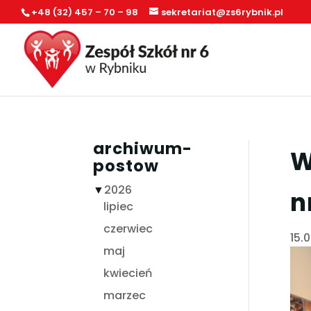
+48 (32) 457 – 70 – 98
sekretariat@zs6rybnik.pl
archiwum-
W
postow
▼
2026
n
lipiec
czerwiec
15.
maj
kwiecień
marzec