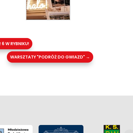
 6 W RYBNIKU!
WARSZTATY "PODRÓŻ DO GWIAZD"
→