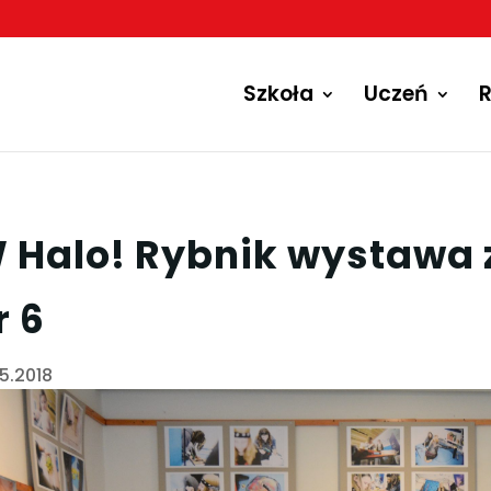
Szkoła
Uczeń
R
 Halo! Rybnik wystawa 
r 6
05.2018