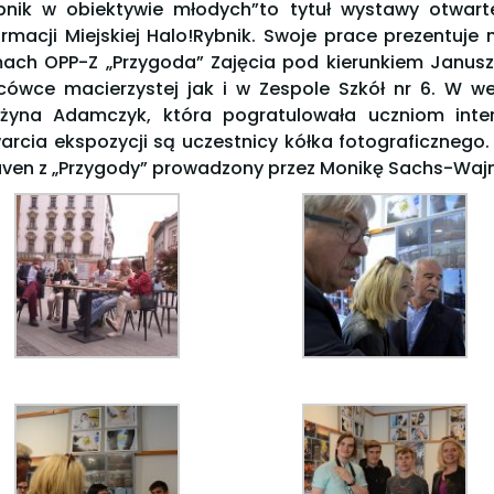
bnik w obiektywie młodych”to tytuł wystawy otwart
ormacji Miejskiej Halo!Rybnik. Swoje prace prezentuje
ach OPP-Z „Przygoda” Zajęcia pod kierunkiem Janu
cówce macierzystej jak i w Zespole Szkół nr 6. W we
żyna Adamczyk, która pogratulowała uczniom inter
arcia ekspozycji są uczestnicy kółka fotograficznego.
ven z „Przygody” prowadzony przez Monikę Sachs-Wajn