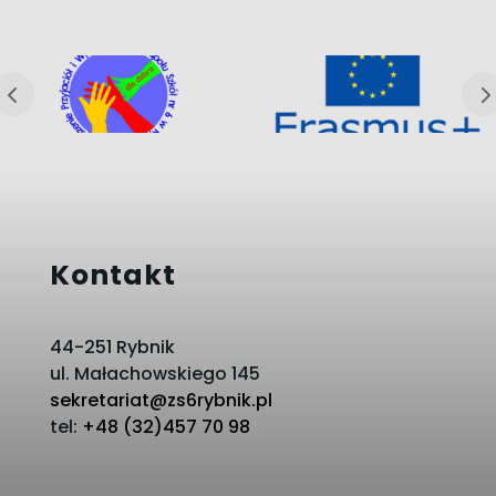
Kontakt
44-251 Rybnik
ul. Małachowskiego 145
sekretariat@zs6rybnik.pl
tel:
+48 (32)457 70 98