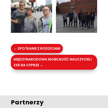
←
SPOTKANIE Z RODZICAMI
MIĘDZYNARODOWA MOBILNOŚĆ NAUCZYCIELI
ZS6 NA CYPRZE
→
Partnerzy