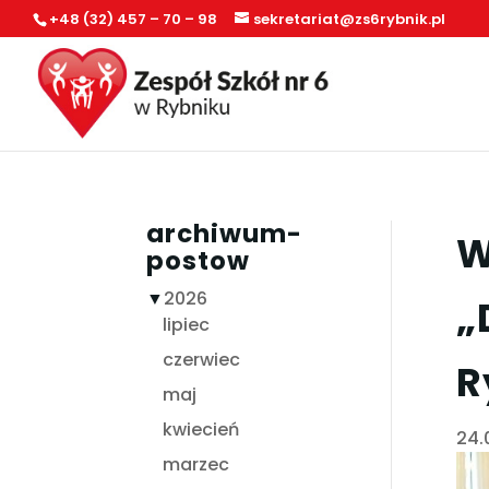
+48 (32) 457 – 70 – 98
sekretariat@zs6rybnik.pl
archiwum-
W
postow
▼
2026
„
lipiec
czerwiec
R
maj
kwiecień
24.
marzec