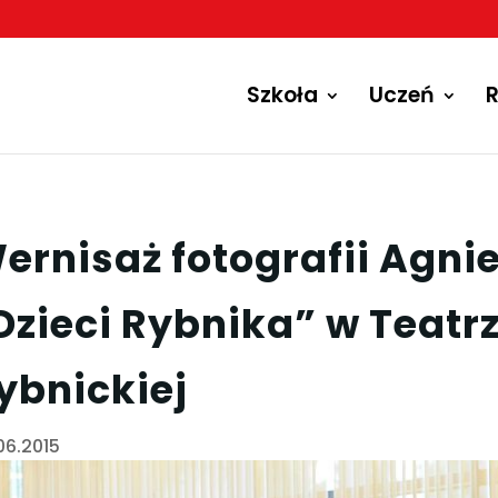
Szkoła
Uczeń
R
ernisaż fotografii Agnie
Dzieci Rybnika” w Teatr
ybnickiej
06.2015