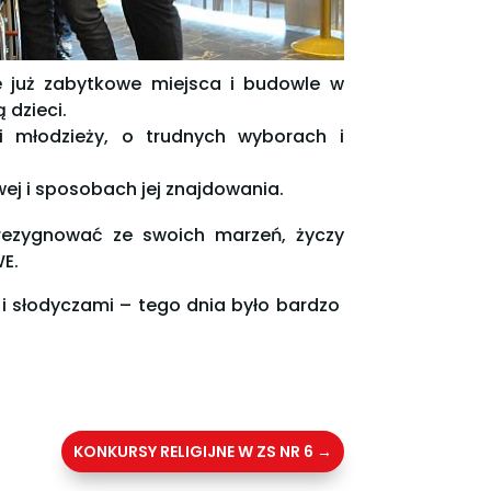
e już zabytkowe miejsca i budowle w
 dzieci.
i młodzieży, o trudnych wyborach i
ej i sposobach jej znajdowania.
y rezygnować ze swoich marzeń, życzy
WE.
 i słodyczami – tego dnia było bardzo
KONKURSY RELIGIJNE W ZS NR 6
→