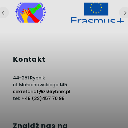
Kontakt
44-251 Rybnik
ul. Małachowskiego 145
sekretariat@zs6rybnik.pl
tel:
+48 (32)457 70 98
Znajdź nas na