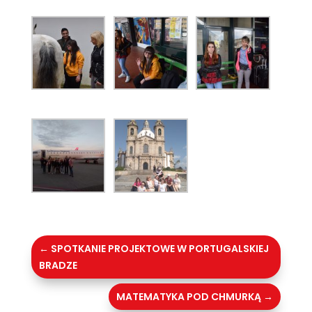
←
SPOTKANIE PROJEKTOWE W PORTUGALSKIEJ
BRADZE
MATEMATYKA POD CHMURKĄ
→