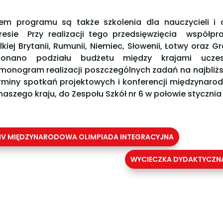
em programu są także szkolenia dla nauczycieli 
resie Przy realizacji tego przedsięwzięcia współpra
lkiej Brytanii, Rumunii, Niemiec, Słowenii, Łotwy oraz
konano podziału budżetu między krajami uczest
monogram realizacji poszczególnych zadań na najbliż
erminy spotkań projektowych i konferencji międzynarod
naszego kraju, do Zespołu Szkół nr 6 w połowie stycznia 
IV MIĘDZYNARODOWA OLIMPIADA INTEGRACYJNA
WYCIECZKA DYDAKTYCZNA 