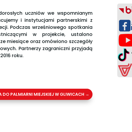
i dorosłych uczniów we wspomnianym
cujemy i instytucjami partnerskimi z
 Grecji. Podczas wrześniowego spotkania
niczącymi w projekcie, ustalono
sze miesiące oraz omówiono szczegóły
owych. Partnerzy zagraniczni przyjadą
2016 roku.
DO PALMIARNI MIEJSKIEJ W GLIWICACH
→