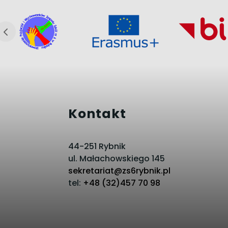
Kontakt
44-251 Rybnik
ul. Małachowskiego 145
sekretariat@zs6rybnik.pl
tel:
+48 (32)457 70 98