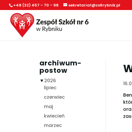
+48 (32) 457 – 70 – 98
sekretariat@zs6rybnik.pl
archiwum-
W
postow
▼
2026
16.
lipiec
Ben
czerwiec
któ
maj
ora
kwiecień
zas
marzec