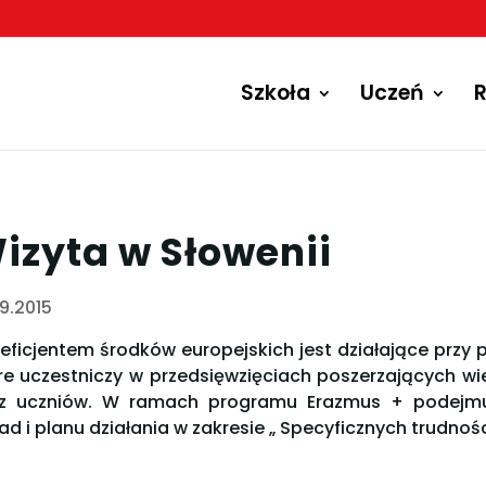
Szkoła
Uczeń
R
izyta w Słowenii
09.2015
eficjentem środków europejskich jest działające przy
re uczestniczy w przedsięwzięciach poszerzających wie
z uczniów. W ramach programu Erazmus + podejmuj
ad i planu działania w zakresie „ Specyficznych trudnośc