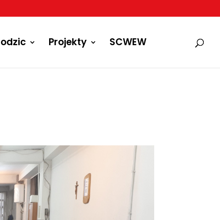
odzic
Projekty
SCWEW