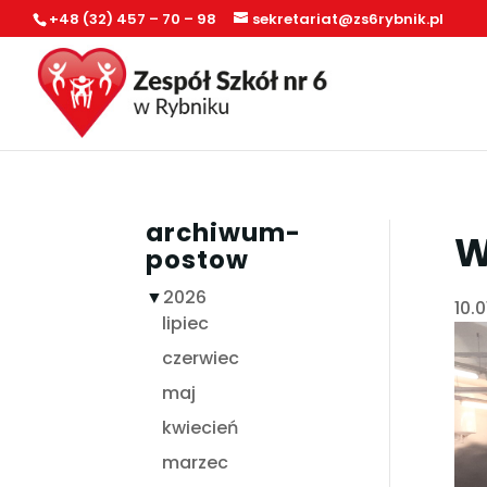
+48 (32) 457 – 70 – 98
sekretariat@zs6rybnik.pl
archiwum-
W
postow
▼
2026
10.0
lipiec
czerwiec
maj
kwiecień
marzec