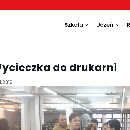
Szkoła
Uczeń
R
ycieczka do drukarni
1.2019