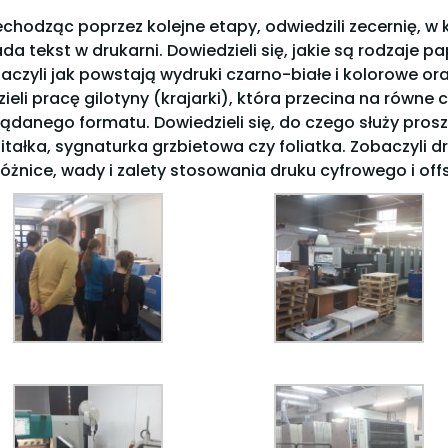
echodząc poprzez kolejne etapy, odwiedzili zecernię, w
ada tekst w drukarni. Dowiedzieli się, jakie są rodzaje pa
aczyli jak powstają wydruki czarno-białe i kolorowe oraz
zieli pracę gilotyny (krajarki), która przecina na równe
ądanego formatu. Dowiedzieli się, do czego służy prosz
itałka, sygnaturka grzbietowa czy foliatka. Zobaczyli dru
różnice, wady i zalety stosowania druku cyfrowego i of