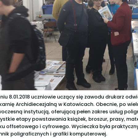
niu 8.01.2018 uczniowie uczący się zawodu drukarz odwied
karnię Archidiecezjalną w Katowicach. Obecnie, po wielu
oczesną instytucją, oferującą pełen zakres usług polig
ystkie etapy powstawania książek, broszur, prasy, mate
ku offsetowego i cyfrowego. Wycieczka była praktyczn
hnik poligraficznych i grafiki komputerowej.