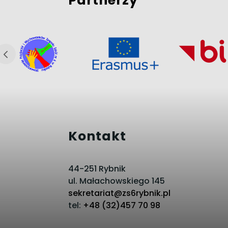
Partnerzy
Kontakt
44-251 Rybnik
ul. Małachowskiego 145
sekretariat@zs6rybnik.pl
tel:
+48 (32)457 70 98