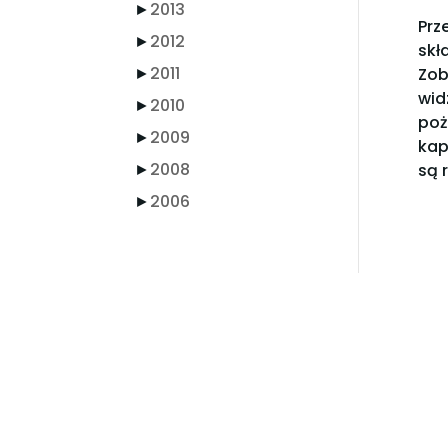
►
2013
Prz
►
2012
skł
►
2011
Zob
wid
►
2010
poż
►
2009
kap
►
2008
są 
►
2006