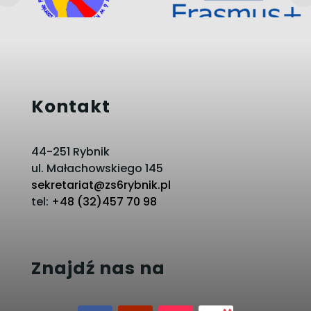
Kontakt
44-251 Rybnik
ul. Małachowskiego 145
sekretariat@zs6rybnik.pl
tel:
+48 (32)457 70 98
Znajdź nas na