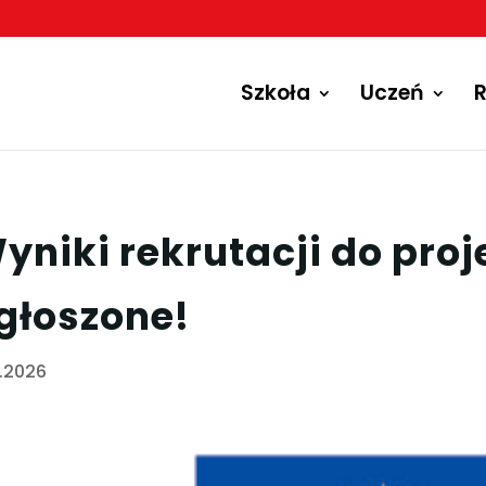
Szkoła
Uczeń
R
yniki rekrutacji do pro
głoszone!
1.2026