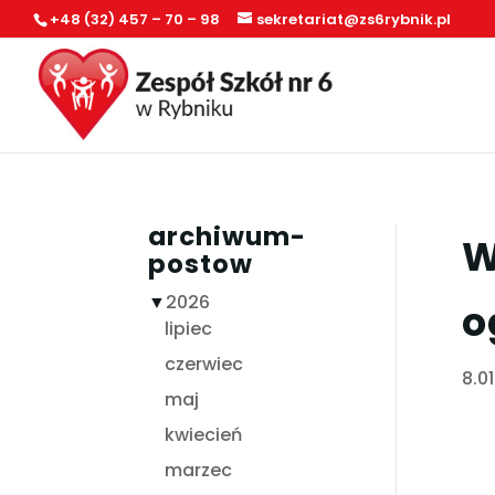
+48 (32) 457 – 70 – 98
sekretariat@zs6rybnik.pl
archiwum-
W
postow
▼
2026
o
lipiec
czerwiec
8.0
maj
kwiecień
marzec