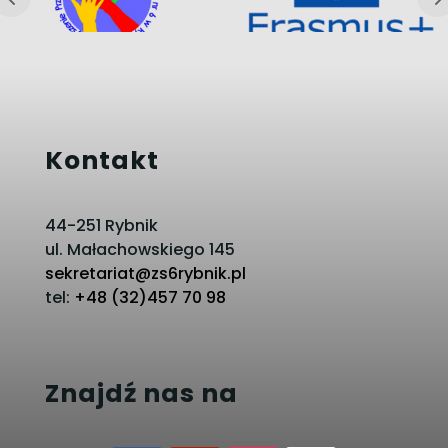
Kontakt
44-251 Rybnik
ul. Małachowskiego 145
sekretariat@zs6rybnik.pl
tel:
+48 (32)457 70 98
Znajdź nas na