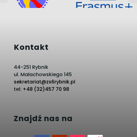
Kontakt
44-251 Rybnik
ul. Małachowskiego 145
sekretariat@zs6rybnik.pl
tel:
+48 (32)457 70 98
Znajdź nas na