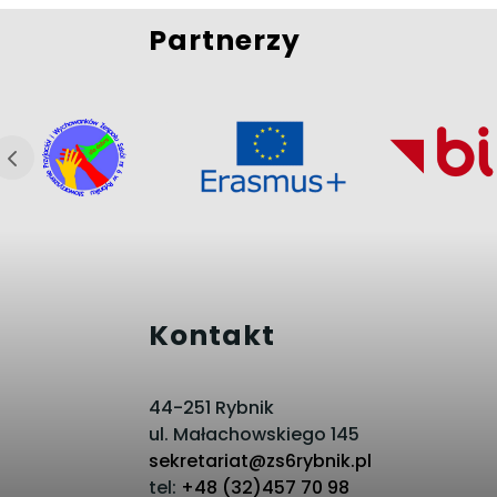
Partnerzy
Kontakt
44-251 Rybnik
ul. Małachowskiego 145
sekretariat@zs6rybnik.pl
tel:
+48 (32)457 70 98