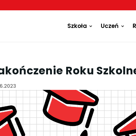
Szkoła
Uczeń
R
akończenie Roku Szkoln
06.2023