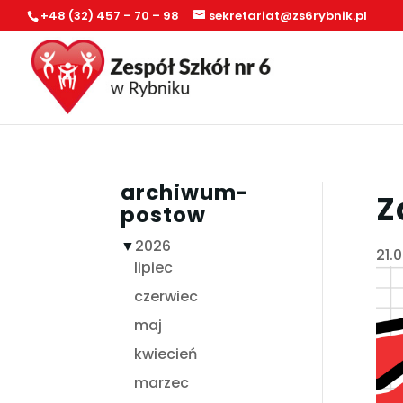
+48 (32) 457 – 70 – 98
sekretariat@zs6rybnik.pl
archiwum-
Z
postow
▼
2026
21.
lipiec
czerwiec
maj
kwiecień
marzec