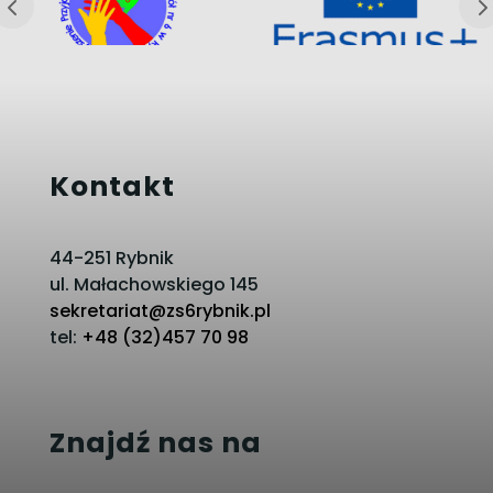
Kontakt
44-251 Rybnik
ul. Małachowskiego 145
sekretariat@zs6rybnik.pl
tel:
+48 (32)457 70 98
Znajdź nas na