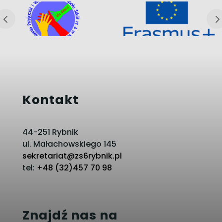
Kontakt
44-251 Rybnik
ul. Małachowskiego 145
sekretariat@zs6rybnik.pl
tel:
+48 (32)457 70 98
Znajdź nas na