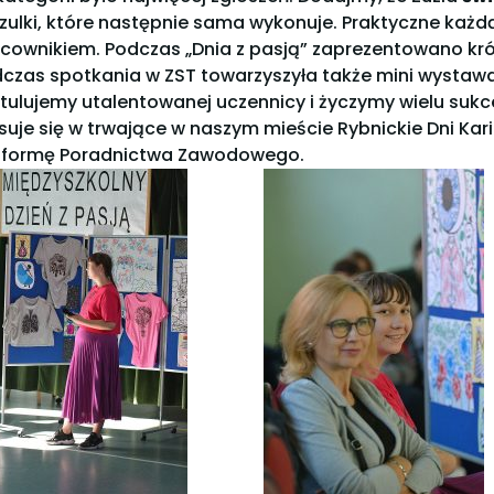
zulki, które następnie sama wykonuje. Praktyczne każd
icownikiem. Podczas „Dnia z pasją” zaprezentowano krótk
czas spotkania w ZST towarzyszyła także mini wystawa 
tulujemy utalentowanej uczennicy i życzymy wielu sukc
suje się w trwające w naszym mieście Rybnickie Dni Ka
tformę Poradnictwa Zawodowego.