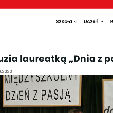
Szkoła
Uczeń
R
uzia laureatką „Dnia z p
10.2022