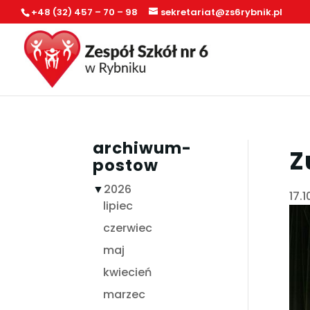
+48 (32) 457 – 70 – 98
sekretariat@zs6rybnik.pl
archiwum-
Z
postow
▼
2026
17.
lipiec
czerwiec
maj
kwiecień
marzec