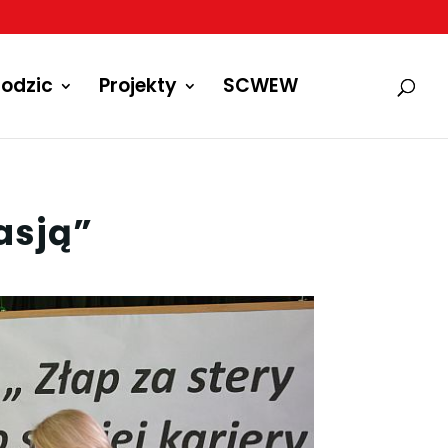
odzic
Projekty
SCWEW
asją”