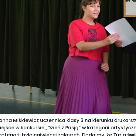
anna Miśkiewicz uczennica klasy 3 na kierunku drukarst
iejsce w konkursie „Dzień z Pasją” w kategorii artystycz
 kategorii było najwięcej zgłoszeń. Dodajmy, że Zuzia
świ