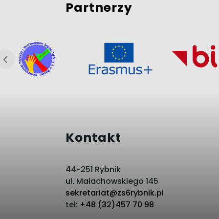
Partnerzy
Kontakt
44-251 Rybnik
ul. Małachowskiego 145
sekretariat@zs6rybnik.pl
tel:
+48 (32)457 70 98