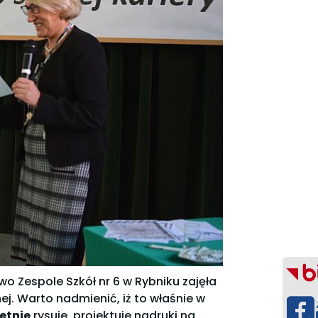
wo Zespole Szkół nr 6 w Rybniku zajęła
nej. Warto nadmienić, iż to właśnie w
etnie
rysuje, projektuje nadruki na