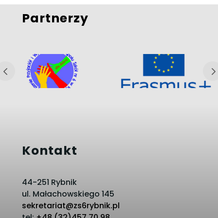
Partnerzy
Kontakt
44-251 Rybnik
ul. Małachowskiego 145
sekretariat@zs6rybnik.pl
tel:
+48 (32)457 70 98