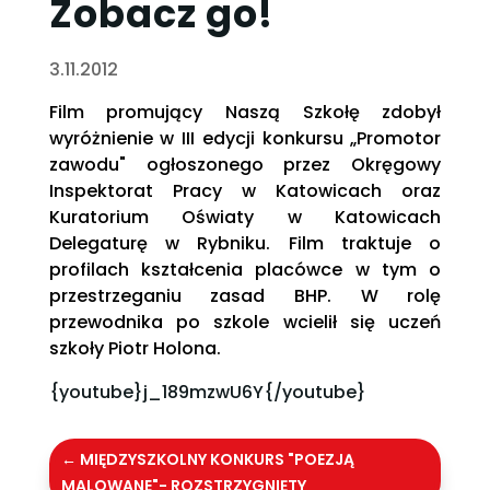
Zobacz go!
3.11.2012
Film promujący Naszą Szkołę zdobył
wyróżnienie w III edycji konkursu „Promotor
zawodu" ogłoszonego przez Okręgowy
Inspektorat Pracy w Katowicach oraz
Kuratorium Oświaty w Katowicach
Delegaturę w Rybniku. Film traktuje o
profilach kształcenia placówce w tym o
przestrzeganiu zasad BHP. W rolę
przewodnika po szkole wcielił się uczeń
szkoły Piotr Holona.
{youtube}j_189mzwU6Y{/youtube}
←
MIĘDZYSZKOLNY KONKURS "POEZJĄ
MALOWANE"- ROZSTRZYGNIĘTY