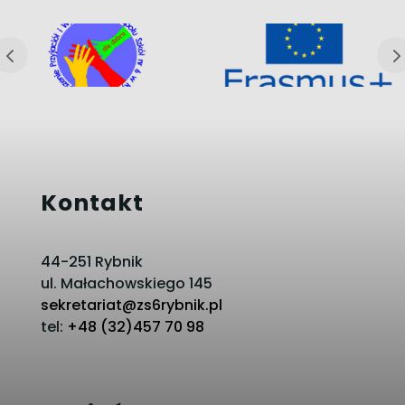
Kontakt
44-251 Rybnik
ul. Małachowskiego 145
sekretariat@zs6rybnik.pl
tel:
+48 (32)457 70 98