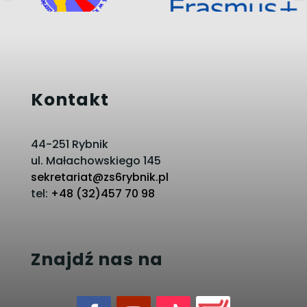
Kontakt
44-251 Rybnik
ul. Małachowskiego 145
sekretariat@zs6rybnik.pl
tel:
+48 (32)457 70 98
Znajdź nas na