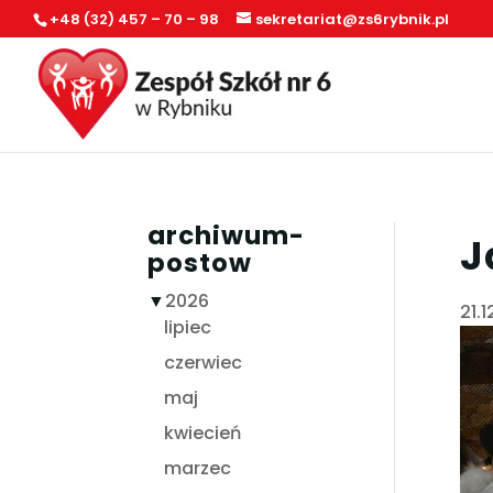
+48 (32) 457 – 70 – 98
sekretariat@zs6rybnik.pl
archiwum-
J
postow
▼
2026
21.
lipiec
czerwiec
maj
kwiecień
marzec