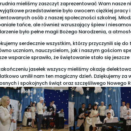
grudnia mieliśmy zaszczyt zaprezentować Wam nasze n
wyjątkowe przedstawienie było owocem ciężkiej pracy 
lentowanych osób z naszej społeczności szkolnej. Młodz
aniałe tańce, ale również wzruszający śpiew i niesamow
arzenie było pełne magii Bożego Narodzenia, a atmosfe
ękujemy serdecznie wszystkim, którzy przyczynili się d
ówno uczniom, nauczycielom, jak i naszym gościom sp
ze wsparcie sprawiło, że świętowanie stało się jeszcze
zakończeniu jasełek wszyscy mieliśmy okazję delektowa
atkowo umilił nam ten magiczny dzień. Dziękujemy za
osnych i spokojnych świąt oraz szczęśliwego Nowego R