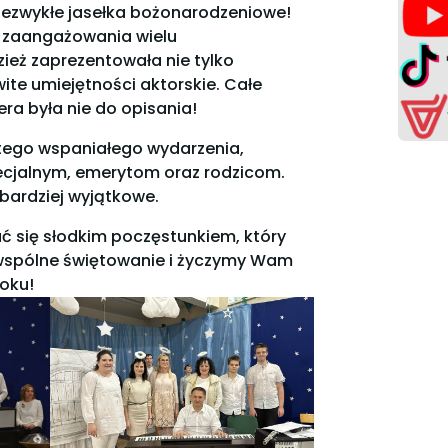
iezwykłe jasełka bożonarodzeniowe!
i zaangażowania wielu
ież zaprezentowała nie tylko
ite umiejętności aktorskie. Całe
ra była nie do opisania!
o tego wspaniałego wydarzenia,
ecjalnym, emerytom oraz rodzicom.
 bardziej wyjątkowe.
ć się słodkim poczęstunkiem, który
 wspólne świętowanie i życzymy Wam
oku!