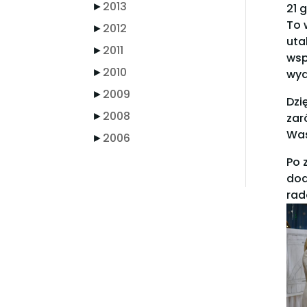
►
2013
21 
To 
►
2012
uta
►
2011
wsp
►
2010
wyd
►
2009
Dzi
►
2008
zar
Was
►
2006
Po 
dod
rad