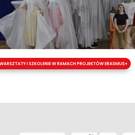
WARSZTATY I SZKOLENIE W RAMACH PROJEKTÓW ERASMUS+