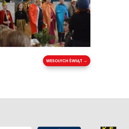
WESOŁYCH ŚWIĄT
→