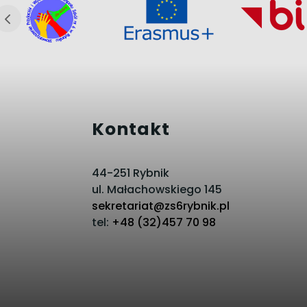
Kontakt
44-251 Rybnik
ul. Małachowskiego 145
sekretariat@zs6rybnik.pl
tel:
+48 (32)457 70 98