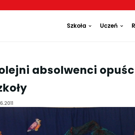
Szkoła
Uczeń
R
olejni absolwenci opuśc
zkoły
6.2011