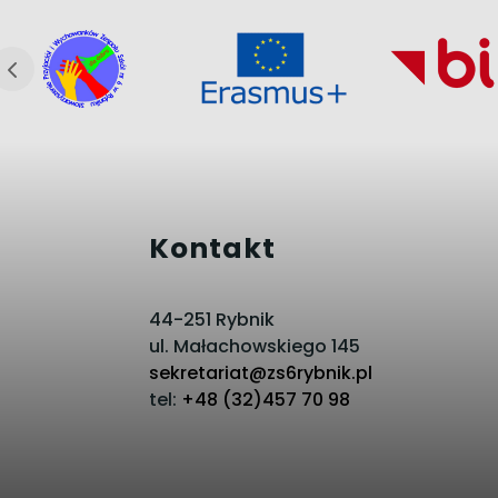
Kontakt
44-251 Rybnik
ul. Małachowskiego 145
sekretariat@zs6rybnik.pl
tel:
+48 (32)457 70 98