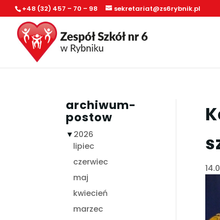
+48 (32) 457 – 70 – 98
sekretariat@zs6rybnik.pl
archiwum-
K
postow
▼
2026
s
lipiec
czerwiec
14.0
maj
kwiecień
marzec