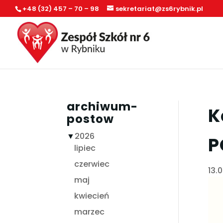
+48 (32) 457 – 70 – 98
sekretariat@zs6rybnik.pl
archiwum-
K
postow
▼
2026
P
lipiec
czerwiec
13.
maj
kwiecień
marzec