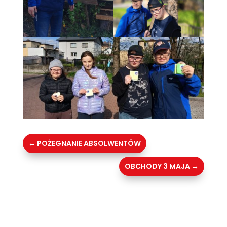
←
POŻEGNANIE ABSOLWENTÓW
OBCHODY 3 MAJA
→