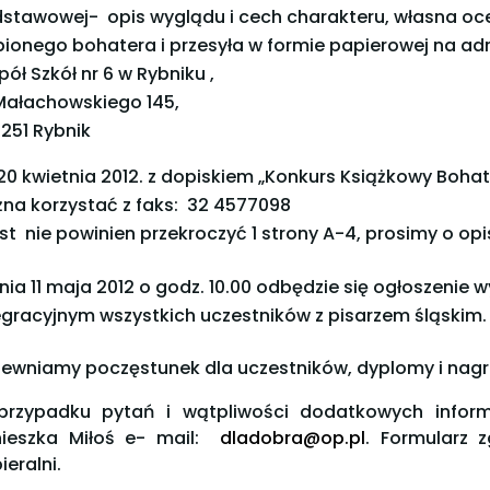
stawowej- opis wyglądu i cech charakteru, własna ocen
bionego bohatera i przesyła w formie papierowej na adr
pół Szkół nr 6 w Rybniku ,
 Małachowskiego 145,
251 Rybnik
20 kwietnia 2012. z dopiskiem „Konkurs Książkowy Bohat
na korzystać z faks: 32 4577098
st nie powinien przekroczyć 1 strony A-4, prosimy o opi
nia 11 maja 2012 o godz. 10.00 odbędzie się ogłoszeni
egracyjnym wszystkich uczestników z pisarzem śląskim.
ewniamy poczęstunek dla uczestników, dyplomy i nagr
rzypadku pytań i wątpliwości dodatkowych informa
ieszka Miłoś e- mail:
dladobra@op.pl
. Formularz 
ieralni.