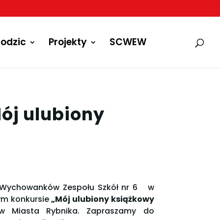
odzic
Projekty
SCWEW
ój ulubiony
ł i Wychowanków Zespołu Szkół nr 6 w
ym konkursie
„Mój ulubiony książkowy
w Miasta Rybnika. Zapraszamy do