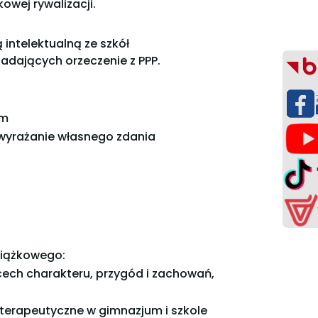
owej rywalizacji.
intelektualną ze szkół
dających orzeczenie z PPP.
em
, wyrażanie własnego zdania
siążkowego:
cech charakteru, przygód i zachowań,
-terapeutyczne w gimnazjum i szkole