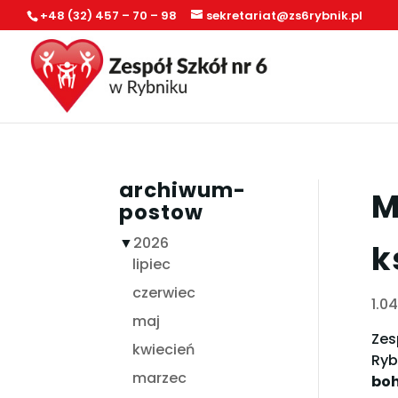
+48 (32) 457 – 70 – 98
sekretariat@zs6rybnik.pl
archiwum-
M
postow
▼
2026
k
lipiec
czerwiec
1.0
maj
Zes
kwiecień
Ryb
marzec
boh