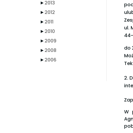
►
2013
pod
►
2012
ulu
Zes
►
2011
ul.
►
2010
44-
►
2009
do 
►
2008
Moż
►
2006
Tek
D
int
Zap
W p
Agn
pob