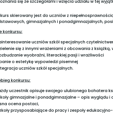
oznania się ze szczegółami i wzięcia udziału w tej wyjątk
kurs skierowany jest do uczniów z niepełnosprawnością 
stawowych, gimnazjalnych i ponadgimnazjalnych, posia
e konkursu:
ainteresowanie uczniów szkół specjalnych czytelnictw
zielenie się z innymi wrażeniami z obcowania z książką
ozbu­dzanie wyobraźni, literackiej pasji i wrażliwości
banie o estetykę wypowiedzi pisemnej
ntegracja uczniów szkół specjalnych.
ebieg konkursu:
ażdy uczestnik opisuje swojego ulubionego bohatera k
koły gimnazjalne i ponadgimnazjalne – opis wyglądu i 
sna ocena postaci,
zkoły przysposabiające do pracy i zespoły edukacyjno