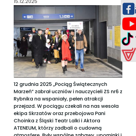
15.12.2025
12 grudnia 2025 „Pociąg Świątecznych
Marzeń” zabrał uczniów i nauczycieli ZS nr6 z
Rybnika na wspaniały, pełen atrakcji
przejazd. W pociągu czekali na nas wesoła
ekipa Skrzatów oraz przebojowa Pani
Choinka z Śląski Teatr Lalki i Aktora
ATENEUM, którzy zadbali o cudowną
atmosferę. Były wspólne zabawy, upominki i