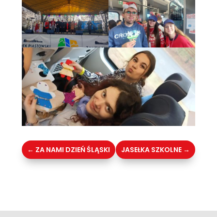
←
ZA NAMI DZIEŃ ŚLĄSKI
JASEŁKA SZKOLNE
→