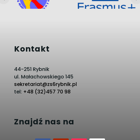
Kontakt
44-251 Rybnik
ul. Małachowskiego 145
sekretariat@zs6rybnik.pl
tel:
+48 (32)457 70 98
Znajdź nas na