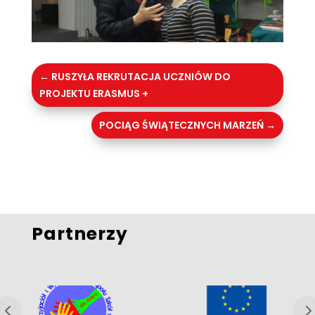
←
RUSZYŁA REKRUTACJA UCZNIÓW DO
PROJEKTU ERASMUS +
POCIĄG ŚWIĄTECZNYCH MARZEŃ
→
Partnerzy