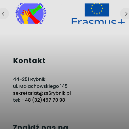
Kontakt
44-251 Rybnik
ul. Małachowskiego 145
sekretariat@zs6rybnik.pl
tel:
+48 (32)457 70 98
Znajdź nas na