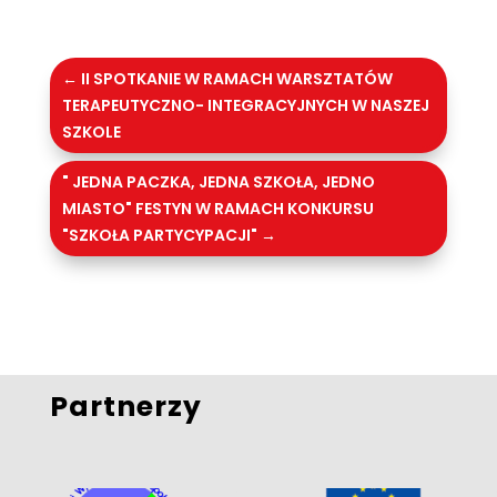
←
II SPOTKANIE W RAMACH WARSZTATÓW
TERAPEUTYCZNO- INTEGRACYJNYCH W NASZEJ
SZKOLE
" JEDNA PACZKA, JEDNA SZKOŁA, JEDNO
MIASTO" FESTYN W RAMACH KONKURSU
"SZKOŁA PARTYCYPACJI"
→
Partnerzy