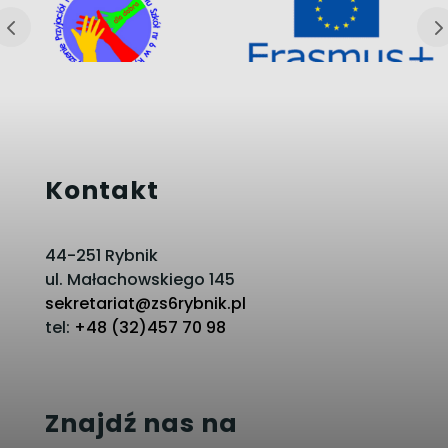
Kontakt
44-251 Rybnik
ul. Małachowskiego 145
sekretariat@zs6rybnik.pl
tel:
+48 (32)457 70 98
Znajdź nas na