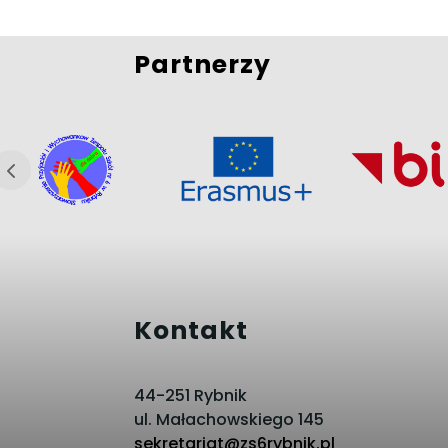
Partnerzy
Kontakt
44-251 Rybnik
ul. Małachowskiego 145
sekretariat@zs6rybnik.pl