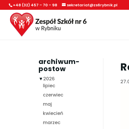
+48 (32) 457 – 70 – 98
sekretariat@zs6rybnik.pl
archiwum-
R
postow
▼
2026
27.
lipiec
czerwiec
maj
kwiecień
marzec